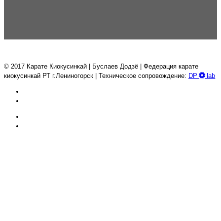
© 2017 Карате Киокуcинкай | Буслаев Додзё | Федерация карате
киокусинкай РТ г.Лениногорск | Техническое сопровождение:
DP
lab