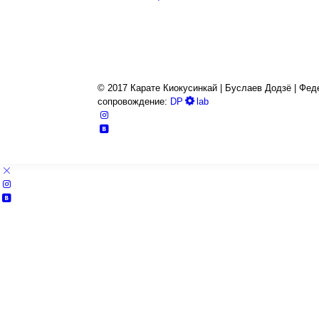
© 2017 Карате Киокуcинкай | Буслаев Додзё | Феде
сопровождение:
DP
lab