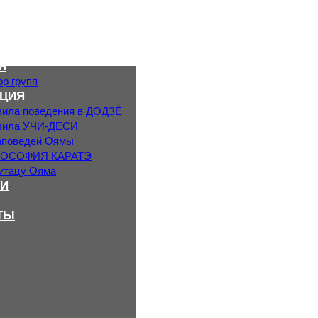
Я
р групп
ЦИЯ
вила поведения в ДОДЗЁ
вила УЧИ-ДЕСИ
аповедей Оямы
ОСОФИЯ КАРАТЭ
утацу Ояма
И
ТЫ