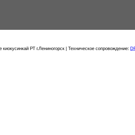
е киокусинкай РТ г.Лениногорск | Техническое сопровождение:
D