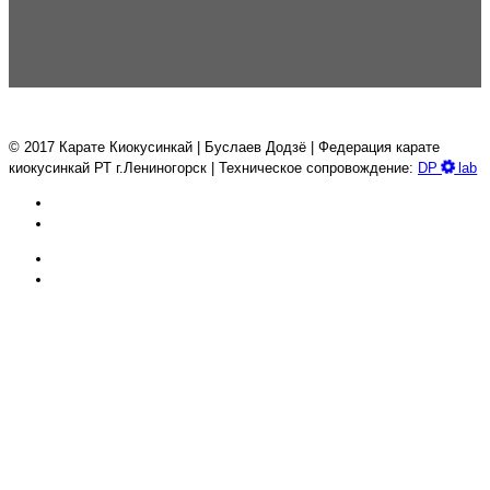
© 2017 Карате Киокуcинкай | Буслаев Додзё | Федерация карате
киокусинкай РТ г.Лениногорск | Техническое сопровождение:
DP
lab