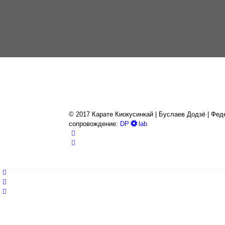
© 2017 Карате Киокуcинкай | Буслаев Додзё | Феде
сопровождение:
DP
lab