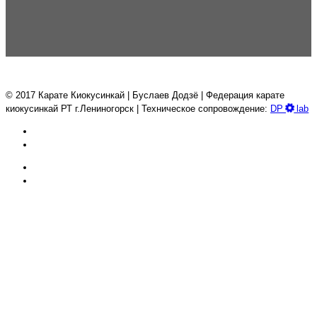
© 2017 Карате Киокуcинкай | Буслаев Додзё | Федерация карате
киокусинкай РТ г.Лениногорск | Техническое сопровождение:
DP
lab