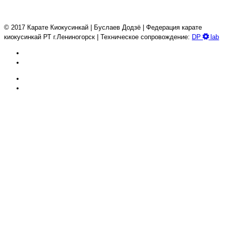
© 2017 Карате Киокуcинкай | Буслаев Додзё | Федерация карате
киокусинкай РТ г.Лениногорск | Техническое сопровождение:
DP
lab