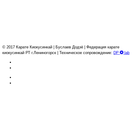
© 2017 Карате Киокуcинкай | Буслаев Додзё | Федерация карате
киокусинкай РТ г.Лениногорск | Техническое сопровождение:
DP
lab