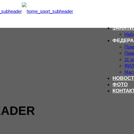
ЗАНЯТИ
Набо
ФЕДЕРА
Пра
Пра
11 з
ФИЛ
Мас
НОВОСТ
ФОТО
КОНТАК
EADER