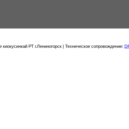
е киокусинкай РТ г.Лениногорск | Техническое сопровождение:
D