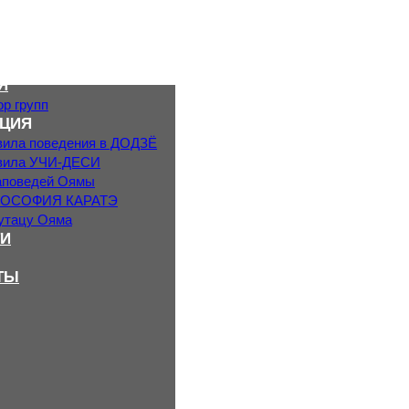
Я
р групп
ЦИЯ
вила поведения в ДОДЗЁ
вила УЧИ-ДЕСИ
аповедей Оямы
ОСОФИЯ КАРАТЭ
утацу Ояма
И
ТЫ