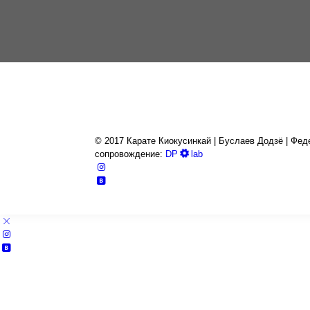
© 2017 Карате Киокуcинкай | Буслаев Додзё | Феде
сопровождение:
DP
lab