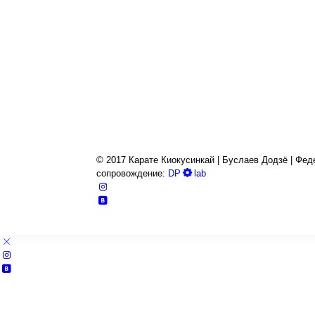
© 2017 Карате Киокуcинкай | Буслаев Додзё | Феде
сопровождение:
DP
lab