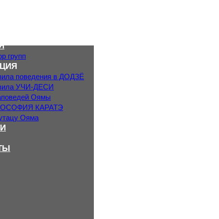
Я
р групп
ЦИЯ
вила поведения в ДОДЗЁ
вила УЧИ-ДЕСИ
аповедей Оямы
ОСОФИЯ КАРАТЭ
утацу Ояма
И
ТЫ