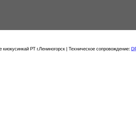
е киокусинкай РТ г.Лениногорск | Техническое сопровождение:
D