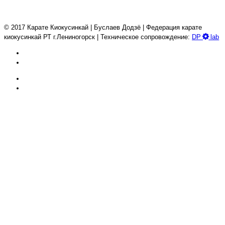
© 2017 Карате Киокуcинкай | Буслаев Додзё | Федерация карате
киокусинкай РТ г.Лениногорск | Техническое сопровождение:
DP
lab