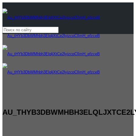
AU_THYB3DBWMHBH3ELQLJXTCE2LY