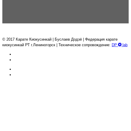
© 2017 Карате Киокуcинкай | Буслаев Додзё | Федерация карате
киокусинкай РТ г.Лениногорск | Техническое сопровождение:
DP
lab